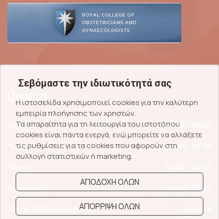
Σεβόμαστε την ιδιωτικότητά σας
Ωράριο
Η ιστοσελίδα χρησιμοποιεί cookies για την καλύτερη
εμπειρία πλοήγησης των χρηστών.
Τα απαραίτητα για τη λειτουργία του ιστοτόπου
Δευτέρα
15:30 - 20:30
cookies είναι πάντα ενεργά, ενώ μπορείτε να αλλάξετε
τις ρυθμίσεις για τα cookies που αφορούν στη
Τετάρτη
09:00 - 13:30
συλλογή στατιστικών ή marketing.
Πέμπτη
15:30 - 20:30
ΑΠΟΔΟΧΗ ΟΛΩΝ
Παρασκευή
13:00 - 17:30
ΑΠΟΡΡΙΨΗ ΟΛΩΝ
Τρίτη-Σάββατο-Κυριακή
Κλειστά