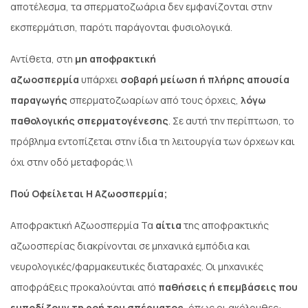
αποτέλεσμα, τα σπερματοζωάρια δεν εμφανίζονται στην
εκσπερμάτιση, παρότι παράγονται φυσιολογικά.
Αντίθετα, στη
μη αποφρακτική
αζωοσπερμία
υπάρχει
σοβαρή μείωση ή πλήρης απουσία
παραγωγής
σπερματοζωαρίων από τους όρχεις,
λόγω
παθολογικής σπερματογένεσης
. Σε αυτή την περίπτωση, το
πρόβλημα εντοπίζεται στην ίδια τη λειτουργία των όρχεων και
όχι στην οδό μεταφοράς.\\
Πού Οφείλεται Η Αζωοσπερμία;
Αποφρακτική Αζωοσπερμία Τα
αίτια
της αποφρακτικής
αζωοσπερίας διακρίνονται σε μηχανικά εμπόδια και
νευρολογικές/φαρμακευτικές διαταραχές. Οι μηχανικές
αποφράξεις προκαλούνται από
παθήσεις ή επεμβάσεις που
εμποδίζουν τη ροή του σπέρματος
, όπως οι ακόλουθες: