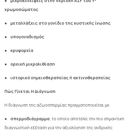
●
μικροελλείψεις στην περιοχή AZF του Υ-
χρωμοσώματος
●
μεταλλάξεις στο γονίδιο της κυστικής ίνωσης
●
υπογοναδισμός
●
κρυψορχία
●
ορχική μικρολιθίαση
●
ιστορικό χημειοθεραπείας ή ακτινοθεραπείας
Πώς Γίνεται Η Διάγνωση
Η διάγνωση της αζωοσπερμίας πραγματοποιείται με:
●
σπερμοδιάγραμμα
, το οποίο αποτελεί την πιο σημαντική
διαγνωστική εξέταση για την αξιολόγηση της ανδρικής