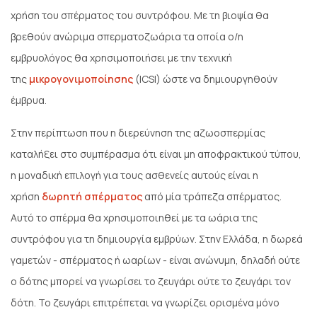
χρήση του σπέρματος του συντρόφου. Με τη βιοψία θα
βρεθούν ανώριμα σπερματοζωάρια τα οποία ο/η
εμβρυολόγος θα χρησιμοποιήσει με την τεχνική
της
μικρογονιμοποίησης
(ICSI) ώστε να δημιουργηθούν
έμβρυα.
Στην περίπτωση που η διερεύνηση της αζωοσπερμίας
καταλήξει στο συμπέρασμα ότι είναι μη αποφρακτικού τύπου,
η μοναδική επιλογή για τους ασθενείς αυτούς είναι η
χρήση
δωρητή σπέρματος
από μία τράπεζα σπέρματος.
Αυτό το σπέρμα θα χρησιμοποιηθεί με τα ωάρια της
συντρόφου για τη δημιουργία εμβρύων. Στην Ελλάδα, η δωρεά
γαμετών - σπέρματος ή ωαρίων - είναι ανώνυμη, δηλαδή ούτε
ο δότης μπορεί να γνωρίσει το ζευγάρι ούτε το ζευγάρι τον
δότη. Το ζευγάρι επιτρέπεται να γνωρίζει ορισμένα μόνο