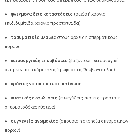
●
φλεγμονώδεις καταστάσεις
(οξεία ή χρόνια
επιδιδυμίτιδα, χρόνια προστατίτιδα)
●
τραυματικές βλάβες
στους όρχεις ή σπερματικούς
πόρους
●
χειρουργικές επεμβάσεις
(βαζεκτομή, χειρουργική
αντιμετώπιση υδροκήλης/κρυψορχίας/βουβωνοκήλης)
●
χρόνιες νόσοι πχ κυστική ίνωση
●
κυστικές εκφυλίσεις
(ευμεγέθεις κύστεις προστάτη,
σπερματοδόχες κύστεις)
●
συγγενείς ανωμαλίες
(απουσία ή ατρησία σπερματικών
πόρων)