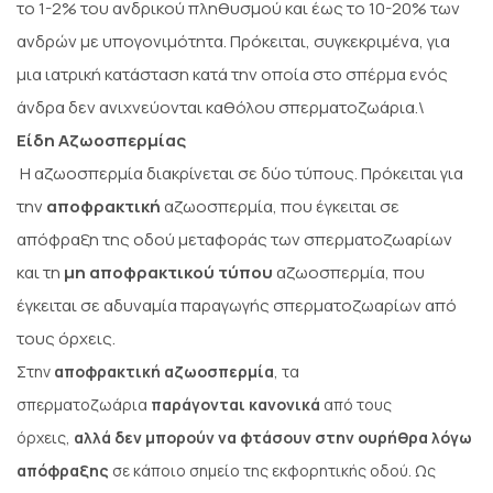
το 1-2% του ανδρικού πληθυσμού και έως το 10-20% των
ανδρών με υπογονιμότητα. Πρόκειται, συγκεκριμένα, για
μια ιατρική κατάσταση κατά την οποία στο σπέρμα ενός
άνδρα δεν ανιχνεύονται καθόλου σπερματοζωάρια.\
Είδη Αζωοσπερμίας
Η αζωοσπερμία διακρίνεται σε δύο τύπους. Πρόκειται για
την
αποφρακτική
αζωοσπερμία, που έγκειται σε
απόφραξη της οδού μεταφοράς των σπερματοζωαρίων
και τη
μη αποφρακτικού τύπου
αζωοσπερμία, που
έγκειται σε αδυναμία παραγωγής σπερματοζωαρίων από
τους όρχεις.
Στην
αποφρακτική αζωοσπερμία
, τα
σπερματοζωάρια
παράγονται κανονικά
από τους
όρχεις,
αλλά δεν μπορούν να φτάσουν στην ουρήθρα λόγω
απόφραξης
σε κάποιο σημείο της εκφορητικής οδού. Ως