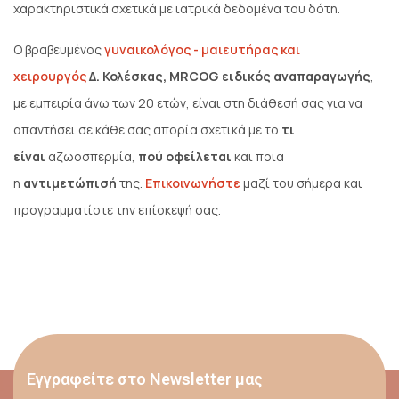
χαρακτηριστικά σχετικά με ιατρικά δεδομένα του δότη.
Ο βραβευμένος
γυναικολόγος - μαιευτήρας και
χειρουργός
Δ. Κολέσκας,
MRCOG ειδικός αναπαραγωγής
,
με εμπειρία άνω των 20 ετών, είναι στη διάθεσή σας για να
απαντήσει σε κάθε σας απορία σχετικά με το
τι
είναι
αζωοσπερμία,
πού οφείλεται
και ποια
η
αντιμετώπισή
της.
Επικοινωνήστε
μαζί του σήμερα και
προγραμματίστε την επίσκεψή σας.
Εγγραφείτε στο Newsletter μας