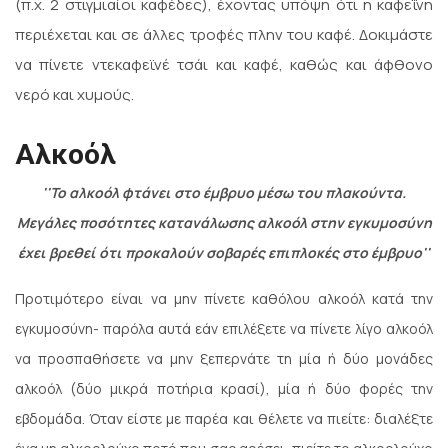
(π.χ. 2 στιγμιαίοι καφέδες), έχοντας υπόψη ότι η καφεΐνη
περιέχεται και σε άλλες τροφές πλην του καφέ. Δοκιμάστε
να πίνετε ντεκαφεϊνέ τσάι και καφέ, καθώς και άφθονο
νερό και χυμούς.
Αλκοόλ
''Το αλκοόλ φτάνει στο έμβρυο μέσω του πλακούντα.
Μεγάλες ποσότητες κατανάλωσης αλκοόλ στην εγκυμοσύνη
έχει βρεθεί ότι προκαλούν σοβαρές επιπλοκές στο έμβρυο''
Προτιμότερο είναι να μην πίνετε καθόλου αλκοόλ κατά την
εγκυμοσύνη- παρόλα αυτά εάν επιλέξετε να πίνετε λίγο αλκοόλ
να προσπαθήσετε να μην ξεπερνάτε τη μία ή δύο μονάδες
αλκοόλ (δύο μικρά ποτήρια κρασί), μία ή δύο φορές την
εβδομάδα. Όταν είστε με παρέα και θέλετε να πιείτε: διαλέξτε