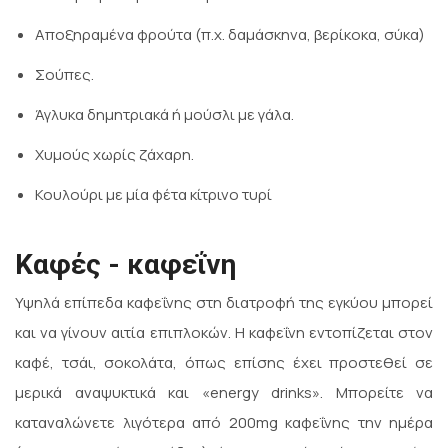
Αποξηραμένα φρούτα (π.χ. δαμάσκηνα, βερίκοκα, σύκα)
Σούπες.
Άγλυκα δημητριακά ή μούσλι με γάλα.
Χυμούς χωρίς ζάχαρη.
Κουλούρι με μία φέτα κίτρινο τυρί
Καφές - καφεΐνη
Υψηλά επίπεδα καφεΐνης στη διατροφή της εγκύου μπορεί
και να γίνουν αιτία επιπλοκών. Η καφεΐνη εντοπίζεται στον
καφέ, τσάι, σοκολάτα, όπως επίσης έχει προστεθεί σε
μερικά αναψυκτικά και «energy drinks». Μπορείτε να
καταναλώνετε λιγότερα από 200mg καφεΐνης την ημέρα