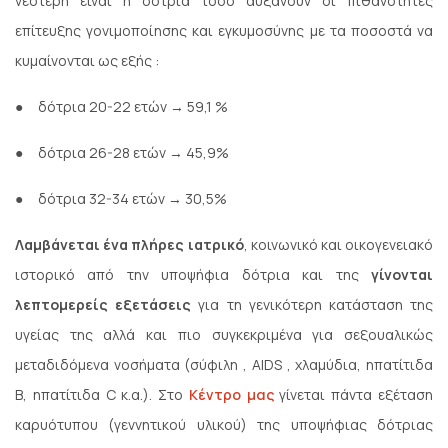
νεότερη είναι η δότρια τόσο αυξάνουν οι πιθανότητες
επίτευξης γονιμοποίησης και εγκυμοσύνης με τα ποσοστά να
κυμαίνονται ως εξής :
●
δότρια 20-22 ετών → 59,1 %
●
δότρια 26-28 ετών → 45,9%
●
δότρια 32-34 ετών → 30,5%
Λαμβάνεται ένα πλήρες ιατρικό
, κοινωνικό και οικογενειακό
ιστορικό από την υποψήφια δότρια και της
γίνονται
λεπτομερείς εξετάσεις
για τη γενικότερη κατάσταση της
υγείας της αλλά και πιο συγκεκριμένα για σεξουαλικώς
μεταδιδόμενα νοσήματα (σύφιλη , AIDS , χλαμύδια, ηπατίτιδα
Β, ηπατίτιδα C κ.α.). Στο
Κέντρο μας
γίνεται πάντα εξέταση
καρυότυπου (γεννητικού υλικού) της υποψήφιας δότριας