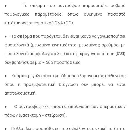
●
Το σπέρμα του συντρόφου παρουσιάζει σοβαρά
παθολογικές παραμέτρους όπως αυξημένο ποσοστό
κατάτμησης σπερματικού DNA (DFI).
●
Το σπέρμα που παράγεται δεν είναι ικανό να γονιμοποιήσει
φυσιολογικά (μειωμένη κινητικότητα, μειωμένος αριθμός, μη
φυσιολογική μορφολογία κ.λ.π.) και η μικρογονιμοποίηση (ICSI)
δεν βοήθησε σε μία – δύο προσπάθειες.
●
Υπάρχει μεγάλο ρίσκο μετάδοσης κληρονομικής ασθένειας
όπου η προεμφυτευτική διάγνωση δεν μπορεί να είναι
αποτελεσματική.
●
Ο σύντροφος έχει υποστεί απολίνωση των σπερματικών
πόρων (βασεκτομή – στείρωση).
●
Πολλαπλές προσπάθειες που οφείλονται σε κακή ποιότητα