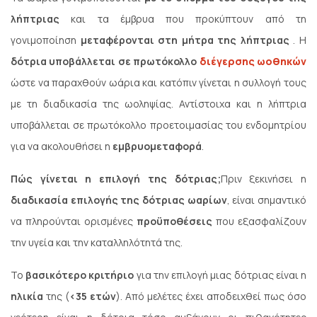
λήπτριας
και τα έμβρυα που προκύπτουν από τη
γονιμοποίηση
μεταφέρονται στη μήτρα της λήπτριας
. Η
δότρια υποβάλλεται σε πρωτόκολλο
διέγερσης ωοθηκών
ώστε να παραχθούν ωάρια και κατόπιν γίνεται η συλλογή τους
με τη διαδικασία της ωοληψίας. Αντίστοιχα και η λήπτρια
υποβάλλεται σε πρωτόκολλο προετοιμασίας του ενδομητρίου
για να ακολουθήσει η
εμβρυομεταφορά
.
Πώς γίνεται η επιλογή της δότριας;
Πριν ξεκινήσει η
διαδικασία επιλογής της δότριας ωαρίων
, είναι σημαντικό
να πληρούνται ορισμένες
προϋποθέσεις
που εξασφαλίζουν
την υγεία και την καταλληλότητά της.
Το
βασικότερο κριτήριο
για την επιλογή μιας δότριας είναι η
ηλικία
της (
<35 ετών
). Από μελέτες έχει αποδειχθεί πως όσο