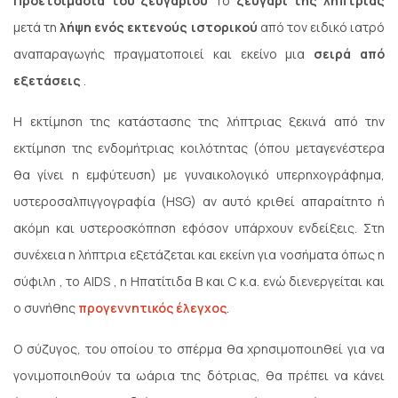
Προετοιμασία του ζευγαριού
Το
ζευγάρι της λήπτριας
μετά τη
λήψη ενός εκτενούς ιστορικού
από τον ειδικό ιατρό
αναπαραγωγής πραγματοποιεί και εκείνο μια
σειρά από
εξετάσεις
.
Η εκτίμηση της κατάστασης της λήπτριας ξεκινά από την
εκτίμηση της ενδομήτριας κοιλότητας (όπου μεταγενέστερα
θα γίνει η εμφύτευση) με γυναικολογικό υπερηχογράφημα,
υστεροσαλπιγγογραφία (HSG) αν αυτό κριθεί απαραίτητο ή
ακόμη και υστεροσκόπηση εφόσον υπάρχουν ενδείξεις. Στη
συνέχεια η λήπτρια εξετάζεται και εκείνη για νοσήματα όπως η
σύφιλη , το AIDS , η Ηπατίτιδα Β και C κ.α. ενώ διενεργείται και
ο συνήθης
προγεννητικός έλεγχος
.
O σύζυγος, του οποίου το σπέρμα θα χρησιμοποιηθεί για να
γονιμοποιηθούν τα ωάρια της δότριας, θα πρέπει να κάνει