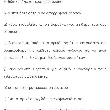
καθώς και έλεγχος κυστικής ίνωσης.
Μία υποψήφια δότρια
θα απορριφθεί
εφόσον:
α) κάνει ενδοφλέβια χρήση φαρμάκων για μη θεραπευτικούς
σκοπούς.
β) διαπιστωθεί από το ιστορικό της ότι η σεξουαλική της
συμπεριφορά την καθιστά υψηλού κινδύνου για να είναι
φορέας σεξουαλικώς μεταδιδόμενων νοσημάτων.
γ) είχε γνωστή θεραπεία για σύφιλη ή γονόρροια τους
τελευταίους δώδεκα μήνες.
δ) έχει υποστεί μεταμόσχευση οργάνου.
ε) έχει ιστορικό σπογγώδους εγκεφαλοπάθειας.