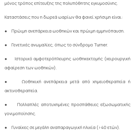
μόνος τρόπος επίτευξης της πολυπόθητης εγκυμοσύνης.
Καταστάσεις που η δωρεά ωαρίων θα φανεί χρήσιμη είναι:
●
Πρώιμη ανεπάρκεια ωοθηκών και πρώιμη εμμηνόπαυση.
●
Γενετικές ανωμαλίες, όπως το σύνδρομο Turner.
●
Ιστορικό αμφοτερόπλευρης ωοθηκεκτομής (χειρουργική
αφαίρεση των ωοθηκών).
●
Ωοθηκική ανεπάρκεια μετά από χημειοθεραπεία ή
ακτινοθεραπεία.
●
Πολλαπλές αποτυχημένες προσπάθειες εξωσωματικής
γονιμοποίησης.
●
Γυναίκες σε μεγάλη αναπαραγωγική ηλικία (>40 ετών).