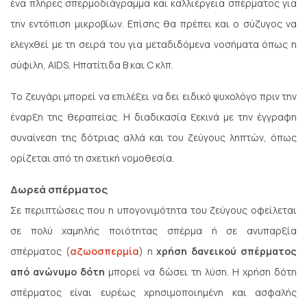
ένα πλήρες σπερμοδιάγραμμα και καλλιέργεια σπέρματος για
την εντόπιση μικροβίων. Επίσης θα πρέπει και ο σύζυγος να
ελεγχθεί με τη σειρά του για μεταδιδόμενα νοσήματα όπως η
σύφιλη, AIDS, Ηπατίτιδα Β και C κλπ.
Το ζευγάρι μπορεί να επιλέξει να δει ειδικό ψυχολόγο πριν την
έναρξη της θεραπείας. Η διαδικασία ξεκινά με την έγγραφη
συναίνεση της δότριας αλλά και του ζεύγους ληπτών, όπως
ορίζεται από τη σχετική νομοθεσία.
Δωρεά σπέρματος
Σε περιπτώσεις που η υπογονιμότητα του ζεύγους οφείλεται
σε πολύ χαμηλής ποιότητας σπέρμα ή σε ανυπαρξία
σπέρματος (
αζωοσπερμία
) η
χρήση δανεικού σπέρματος
από ανώνυμο δότη
μπορεί να δώσει τη λύση. Η χρήση δότη
σπέρματος είναι ευρέως χρησιμοποιημένη και ασφαλής