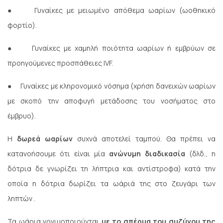
●
Γυναίκες με μειωμένο απόθεμα ωαρίων (ωοθηκικό
φορτίο).
●
Γυναίκες με χαμηλή ποιότητα ωαρίων ή εμβρύων σε
προηγούμενες προσπάθειες IVF.
●
Γυναίκες με κληρονομικό νόσημα (χρήση δανεικών ωαρίων
με σκοπό την αποφυγή μετάδοσης του νοσήματος στο
έμβρυο).
Η
δωρεά ωαρίων
συχνά αποτελεί ταμπού. Θα πρέπει να
κατανοήσουμε ότι είναι μία
ανώνυμη διαδικασία
(δλδ., η
δότρια δε γνωρίζει τη λήπτρια και αντίστροφα) κατά την
οποία η δότρια δωρίζει τα ωάριά της στο ζευγάρι των
ληπτών .
Τα ωάρια γονιμοποιούνται
με το σπέρμα του συζύγου της