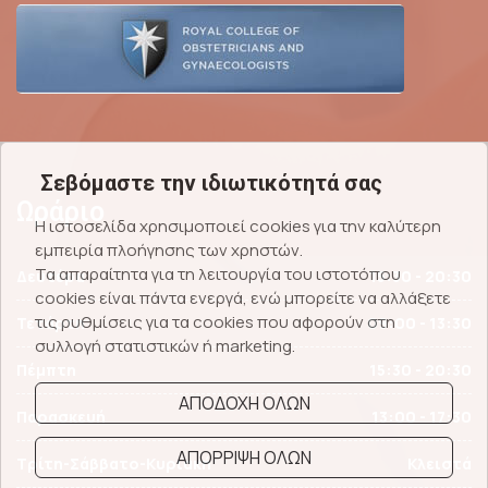
Σεβόμαστε την ιδιωτικότητά σας
Ωράριο
Η ιστοσελίδα χρησιμοποιεί cookies για την καλύτερη
εμπειρία πλοήγησης των χρηστών.
Τα απαραίτητα για τη λειτουργία του ιστοτόπου
Δευτέρα
15:30 - 20:30
cookies είναι πάντα ενεργά, ενώ μπορείτε να αλλάξετε
τις ρυθμίσεις για τα cookies που αφορούν στη
Τετάρτη
09:00 - 13:30
συλλογή στατιστικών ή marketing.
Πέμπτη
15:30 - 20:30
ΑΠΟΔΟΧΗ ΟΛΩΝ
Παρασκευή
13:00 - 17:30
ΑΠΟΡΡΙΨΗ ΟΛΩΝ
Τρίτη-Σάββατο-Κυριακή
Κλειστά