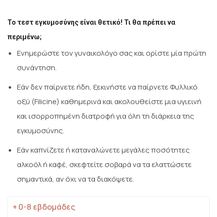
Το τεστ εγκυμοσύνης είναι θετικό! Τι θα πρέπει να
περιμένω;
Ενημερώστε τον γυναικολόγο σας και ορίστε μία πρώτη
συνάντηση.
Εάν δεν παίρνετε ήδη, ξεκινήστε να παίρνετε Φυλλικό
οξύ (Filicine) καθημερινά και ακολουθείστε μια υγιεινή
και ισορροπημένη διατροφή για όλη τη διάρκεια της
εγκυμοσύνης.
Εάν καπνίζετε ή καταναλώνετε μεγάλες ποσότητες
αλκοόλ ή καφέ, σκεφτείτε σοβαρά να τα ελαττώσετε
σημαντικά, αν όχι να τα διακόψετε.
+ 0-8 εβδομάδες