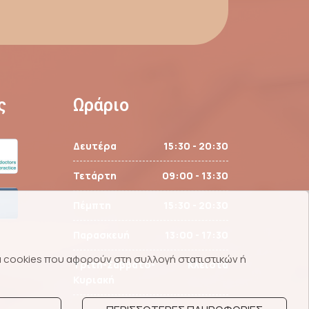
ς
Ωράριο
Δευτέρα
15:30 - 20:30
Τετάρτη
09:00 - 13:30
Πέμπτη
15:30 - 20:30
Παρασκευή
13:00 - 17:30
 τα cookies που αφορούν στη συλλογή στατιστικών ή
Τρίτη-Σάββατο-
Κλειστά
Κυριακή